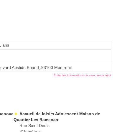
1 ans
evard Aristide Briand, 93100 Montreuil
Éditer les informations de mon centre aéré
asanova
Accueil de loisirs Adolescent Maison de
Quartier Les Ramenas
Rue Saint Denis
315 mètres