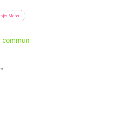
rajet Maps
en commun
re