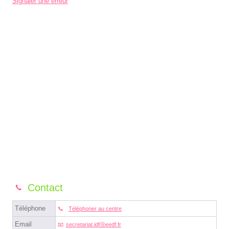
Signaler une erreur
Contact
Téléphone
Téléphoner au centre
Email
secretariat.idfⓐeedf.fr