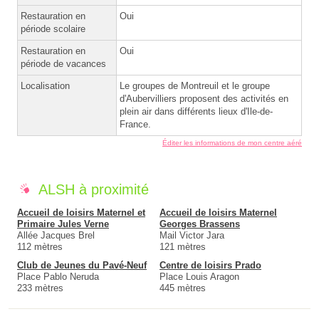
Restauration en
Oui
période scolaire
Restauration en
Oui
période de vacances
Localisation
Le groupes de Montreuil et le groupe
d'Aubervilliers proposent des activités en
plein air dans différents lieux d'Ile-de-
France.
Éditer les informations de mon centre aéré
ALSH à proximité
Accueil de loisirs Maternel et
Accueil de loisirs Maternel
Primaire Jules Verne
Georges Brassens
Allée Jacques Brel
Mail Victor Jara
112 mètres
121 mètres
Club de Jeunes du Pavé-Neuf
Centre de loisirs Prado
Place Pablo Neruda
Place Louis Aragon
233 mètres
445 mètres