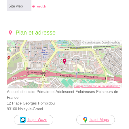
Site web
eedf.fr
Plan et adresse
© contributeurs OpenStreetMap
Corriger l’adresse ou la localisation
Accueil de loisirs Primaire et Adolescent Eclaireuses Eclaireurs de
France
12 Place Georges Pompidou
93160 Noisy-le-Grand
Trajet Waze
Trajet Maps