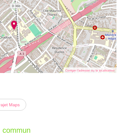
Corriger l’adresse ou la localisation
rajet Maps
en commun