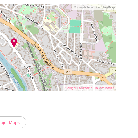
© contributeurs OpenStreetMap
Corriger l’adresse ou la localisation
rajet Maps