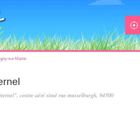
gny-sur-Marne
ernel
ternel", centre aéré situé
rue musselburgh
, 94500