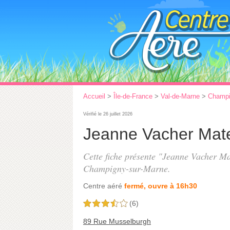
Accueil
>
Île-de-France
>
Val-de-Marne
>
Champi
Vérifié le 26 juillet 2026
Jeanne Vacher Mat
Cette fiche présente "Jeanne Vacher Ma
Champigny-sur-Marne.
Centre aéré
fermé, ouvre à 16h30
(6)
3,5 étoiles sur 5
89 Rue Musselburgh