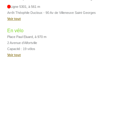
Ligne 5301, à 561 m
Arrêt Théophile Ducloux - 90 Av de Villeneuve Saint Georges
Voir tout
En vélo
Place Paul Eluard, à 970 m
2 Avenue d'Alfortville
Capacité : 19 vélos
Voir tout