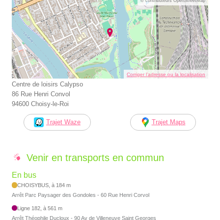
© contributeurs OpenStreetMap
Corriger l’adresse ou la localisation
Centre de loisirs Calypso
86 Rue Henri Convol
94600 Choisy-le-Roi
Trajet Waze
Trajet Maps
Venir en transports en commun
En bus
CHOISYBUS, à 184 m
Arrêt Parc Paysager des Gondoles - 60 Rue Henri Corvol
Ligne 182, à 561 m
Arrêt Théophile Ducloux - 90 Av de Villeneuve Saint Georges