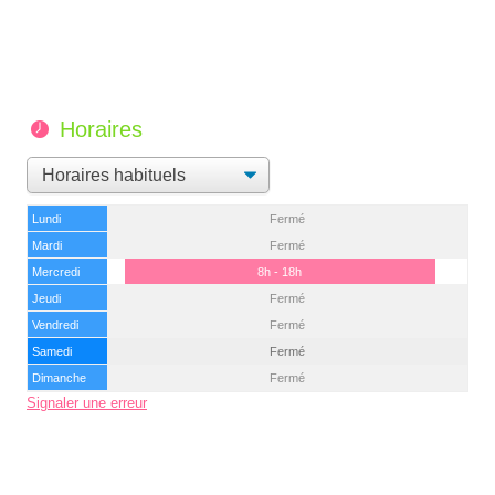
Horaires
Lundi
Fermé
Mardi
Fermé
Mercredi
8h - 18h
Jeudi
Fermé
Vendredi
Fermé
Samedi
Fermé
Dimanche
Fermé
Signaler une erreur