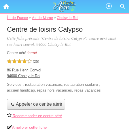
Île-de-France
>
Val-de-Marne
>
Choisy-le-Roi
Centre de loisirs Calypso
Cette fiche présente "Centre de loisirs Calypso", centre aéré situé
rue henri convol
, 94600 Choisy-le-Roi.
Centre aéré
fermé
4,0 étoiles sur 5
(25)
86 Rue Henri Convol
94600 Choisy-le-Roi
Services :
restauration vacances
,
restauration scolaire
,
accueil handicap
,
repas hors vacances
,
repas vacances
📞 Appeler ce centre aéré
Recommander ce centre aéré
Améliorer cette fiche