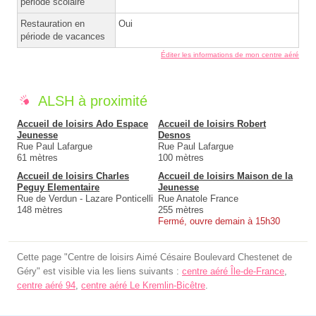
période scolaire
Restauration en
Oui
période de vacances
Éditer les informations de mon centre aéré
ALSH à proximité
Accueil de loisirs Ado Espace
Accueil de loisirs Robert
Jeunesse
Desnos
Rue Paul Lafargue
Rue Paul Lafargue
61 mètres
100 mètres
Accueil de loisirs Charles
Accueil de loisirs Maison de la
Peguy Elementaire
Jeunesse
Rue de Verdun - Lazare Ponticelli
Rue Anatole France
148 mètres
255 mètres
Fermé, ouvre demain à 15h30
Cette page "Centre de loisirs Aimé Césaire Boulevard Chestenet de
Géry" est visible via les liens suivants :
centre aéré Île-de-France
,
centre aéré 94
,
centre aéré Le Kremlin-Bicêtre
.