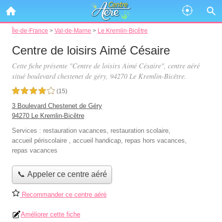
Île-de-France
>
Val-de-Marne
>
Le Kremlin-Bicêtre
Centre de loisirs Aimé Césaire
Cette fiche présente "Centre de loisirs Aimé Césaire", centre aéré
situé
boulevard chestenet de géry
, 94270 Le Kremlin-Bicêtre.
4,0 étoiles sur 5
(15)
3 Boulevard Chestenet de Géry
94270 Le Kremlin-Bicêtre
Services :
restauration vacances
,
restauration scolaire
,
accueil périscolaire
,
accueil handicap
,
repas hors vacances
,
repas vacances
📞 Appeler ce centre aéré
Recommander ce centre aéré
Améliorer cette fiche