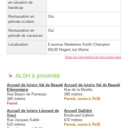
en situation de
handicap
Restauration en
Oui
période scolaire
Restauration en
Oui
période de vacances
Localisation
6 avenue Madeleine Smith Champion
94130 Nogent sur Marne
Éditer les informations de mon centre aéré
ALSH à proximité
Accueil de loisirs Val de Beauté
Accueil de loisirs Val de Beauté
Elémentaire
Rue de la Muette
Rue Bauÿn de Perreuse
390 mètres
380 mètres
Fermé, ouvre à 7h30
Fermé
Accueil de loisirs Léonard de
Accueil Galliéni
Vinci
Boulevard Galliéni
Rue Jacques Kablé
670 mètres
510 mètres
Fermé, ouvre à 7h30