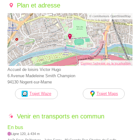
Plan et adresse
© contributeurs OpenStreetMap
Corriger l’adresse ou la localisation
Accueil de loisirs Victor Hugo
6 Avenue Madeleine Smith Champion
94130 Nogent-sur-Marne
Trajet Waze
Trajet Maps
Venir en transports en commun
En bus
Ligne 120, à 434 m