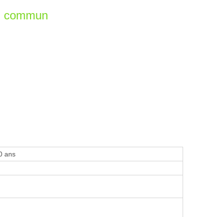
en commun
0 ans