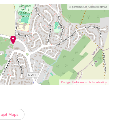
© contributeurs OpenStreetMap
Corriger l’adresse ou la localisation
rajet Maps