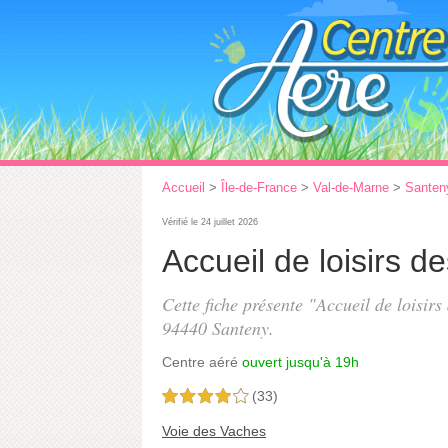
Accueil
>
Île-de-France
>
Val-de-Marne
>
Santen
Vérifié le 24 juillet 2026
Accueil de loisirs d
Cette fiche présente "Accueil de loisirs
94440 Santeny.
Centre aéré
ouvert jusqu'à 19h
(33)
4,0 étoiles sur 5
Voie des Vaches