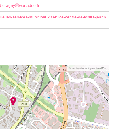
rd.eragnyⓐwanadoo.fr
ille/les-services-municipaux/service-centre-de-loisirs-jeann
© contributeurs OpenStreetMap