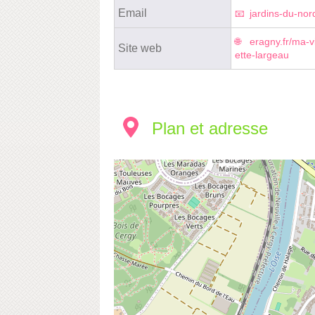
Email
jardins-du-no
eragny.fr/ma-v
Site web
ette-largeau
Plan et adresse