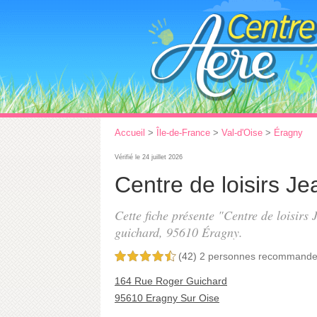
Accueil
>
Île-de-France
>
Val-d'Oise
>
Éragny
Vérifié le 24 juillet 2026
Centre de loisirs J
Cette fiche présente "Centre de loisirs
guichard
, 95610 Éragny.
(42)
2 personnes
recommande
4,5 étoiles sur 5
164 Rue Roger Guichard
95610 Eragny Sur Oise