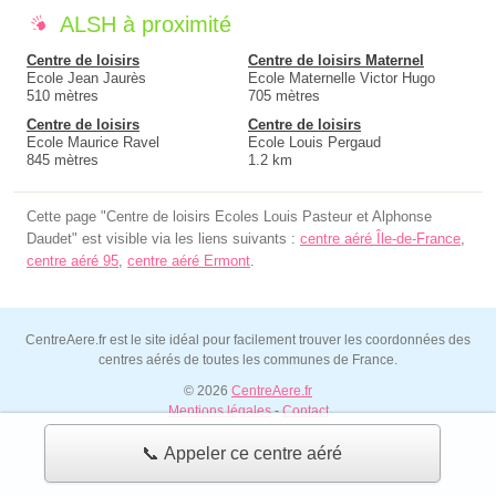
ALSH à proximité
Centre de loisirs
Centre de loisirs Maternel
Ecole Jean Jaurès
Ecole Maternelle Victor Hugo
510 mètres
705 mètres
Centre de loisirs
Centre de loisirs
Ecole Maurice Ravel
Ecole Louis Pergaud
845 mètres
1.2 km
Cette page "Centre de loisirs Ecoles Louis Pasteur et Alphonse
Daudet" est visible via les liens suivants :
centre aéré Île-de-France
,
centre aéré 95
,
centre aéré Ermont
.
CentreAere.fr est le site idéal pour facilement trouver les coordonnées des
centres aérés de toutes les communes de France.
© 2026
CentreAere.fr
Mentions légales
-
Contact
📞 Appeler ce centre aéré