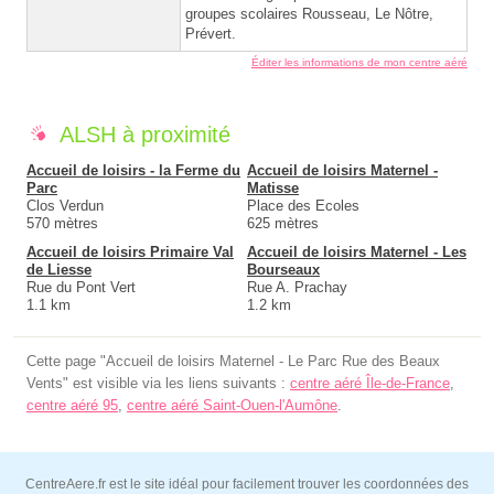
groupes scolaires Rousseau, Le Nôtre,
Prévert.
Éditer les informations de mon centre aéré
ALSH à proximité
Accueil de loisirs - la Ferme du
Accueil de loisirs Maternel -
Parc
Matisse
Clos Verdun
Place des Ecoles
570 mètres
625 mètres
Accueil de loisirs Primaire Val
Accueil de loisirs Maternel - Les
de Liesse
Bourseaux
Rue du Pont Vert
Rue A. Prachay
1.1 km
1.2 km
Cette page "Accueil de loisirs Maternel - Le Parc Rue des Beaux
Vents" est visible via les liens suivants :
centre aéré Île-de-France
,
centre aéré 95
,
centre aéré Saint-Ouen-l'Aumône
.
CentreAere.fr est le site idéal pour facilement trouver les coordonnées des