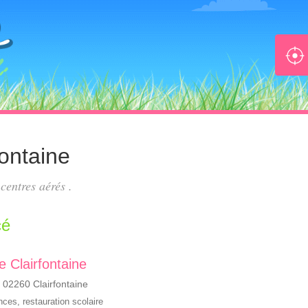
fontaine
s
centres aérés
.
cé
de Clairfontaine
, 02260 Clairfontaine
ances
,
restauration scolaire