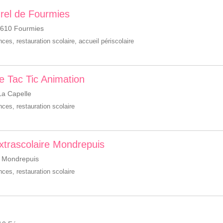
urel de Fourmies
9610 Fourmies
ances
,
restauration scolaire
,
accueil périscolaire
de Tac Tic Animation
La Capelle
ances
,
restauration scolaire
 extrascolaire Mondrepuis
 Mondrepuis
ances
,
restauration scolaire