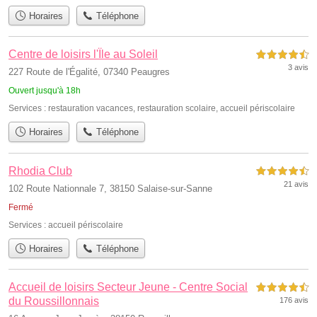
Horaires
Téléphone
Centre de loisirs l'Ïle au Soleil
4,5 étoiles sur 5
3 avis
227 Route de l'Égalité, 07340 Peaugres
Ouvert jusqu'à 18h
Services :
restauration vacances
,
restauration scolaire
,
accueil périscolaire
Horaires
Téléphone
Rhodia Club
4,5 étoiles sur 5
21 avis
102 Route Nationnale 7, 38150 Salaise-sur-Sanne
Fermé
Services :
accueil périscolaire
Horaires
Téléphone
Accueil de loisirs Secteur Jeune - Centre Social
4,5 étoiles sur 5
du Roussillonnais
176 avis