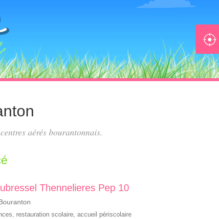
anton
s
centres aérés bourantonnais
.
cé
ubressel Thennelieres Pep 10
 Bouranton
ances
,
restauration scolaire
,
accueil périscolaire