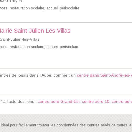
10000 Troyes
ances
,
restauration scolaire
,
accueil périscolaire
airie Saint Julien Les Villas
int-Julien-les-Villas
ances
,
restauration scolaire
,
accueil périscolaire
entres de loisirs dans l'Aube, comme : un
centre dans Saint-André-les-
n
" à l'aide des liens :
centre aéré Grand-Est
,
centre aéré 10
,
centre aér
te idéal pour facilement trouver les coordonnées des centres aérés de toutes