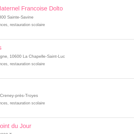
 Maternel Francoise Dolto
300 Sainte-Savine
ances
,
restauration scolaire
s
ne, 10600 La Chapelle-Saint-Luc
ances
,
restauration scolaire
 Creney-près-Troyes
ances
,
restauration scolaire
Point du Jour