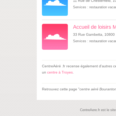
11 Rue de Chesterfield, 
Services :
restauration vac
Accueil de loisirs M
33 Rue Gambetta, 10800 Sa
Services :
restauration vac
CentreAéré .fr recense également d'autres c
un
centre à Troyes
.
Retrouvez cette page "
centre aéré Bouranto
CentreAere.fr est le si