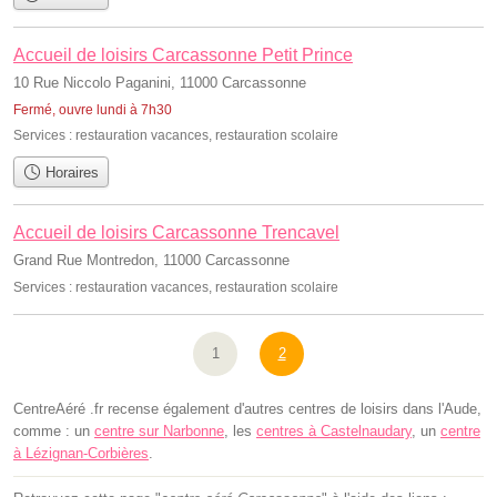
Accueil de loisirs Carcassonne Petit Prince
10 Rue Niccolo Paganini, 11000 Carcassonne
Fermé, ouvre lundi à 7h30
Services :
restauration vacances
,
restauration scolaire
Horaires
Accueil de loisirs Carcassonne Trencavel
Grand Rue Montredon, 11000 Carcassonne
Services :
restauration vacances
,
restauration scolaire
1
2
CentreAéré .fr recense également d'autres centres de loisirs dans l'Aude,
comme : un
centre sur Narbonne
, les
centres à Castelnaudary
, un
centre
à Lézignan-Corbières
.