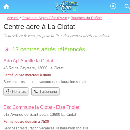
Accueil
>
Provence-Alpes-Côte d'Azur
>
Bouches-du-Rhône
Centre aéré à La Ciotat
CentreAere.fr vous propose la liste des
centres aérés ciotadens
.
13 centres aérés référencés
Ado Aj l'Abeille la Ciotat
45 Route Ceyreste, 13600 La Ciotat
Fermé, ouvre mercredi à 8h00
Services :
restauration vacances
,
restauration scolaire
Horaires
Téléphone
Esc Commune la Ciotat - Elsa Triolet
517 Avenue de Saint Jean, 13600 La Ciotat
Fermé, ouvre demain à 7h30
Services :
restauration vacances
,
restauration scolaire