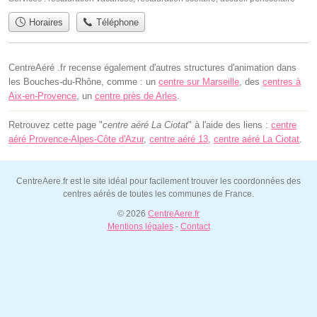
Horaires
Téléphone
CentreAéré .fr recense également d'autres structures d'animation dans
les Bouches-du-Rhône, comme : un
centre sur Marseille
, des
centres à
Aix-en-Provence
, un
centre près de Arles
.
Retrouvez cette page "
centre aéré La Ciotat
" à l'aide des liens :
centre
aéré Provence-Alpes-Côte d'Azur
,
centre aéré 13
,
centre aéré La Ciotat
.
CentreAere.fr est le site idéal pour facilement trouver les coordonnées des
centres aérés de toutes les communes de France.
© 2026
CentreAere.fr
Mentions légales
-
Contact