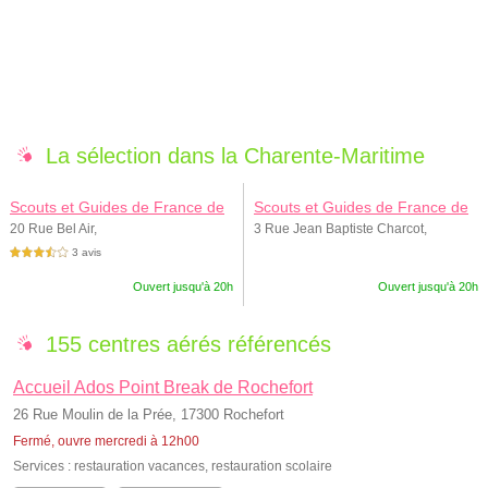
La sélection dans la Charente-Maritime
Scouts et Guides de France de
Scouts et Guides de France de
Royan
la Rochelle Marin
20 Rue Bel Air,
3 Rue Jean Baptiste Charcot,
3 avis
3,5 étoiles sur 5
Ouvert jusqu'à 20h
Ouvert jusqu'à 20h
155 centres aérés référencés
Accueil Ados Point Break de Rochefort
26 Rue Moulin de la Prée, 17300 Rochefort
Fermé, ouvre mercredi à 12h00
Services :
restauration vacances
,
restauration scolaire