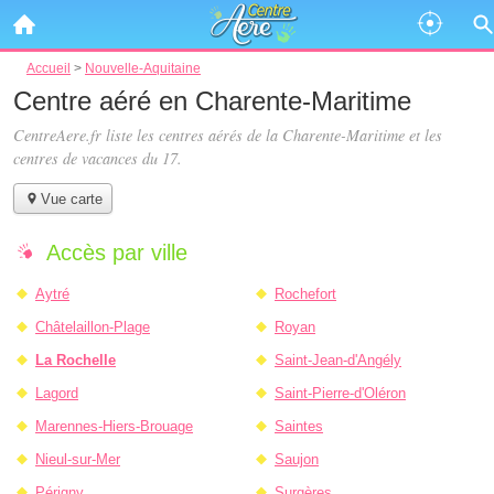
Accueil
>
Nouvelle-Aquitaine
Centre aéré en Charente-Maritime
CentreAere.fr liste les
centres aérés de la Charente-Maritime
et les
centres de vacances du 17.
Vue carte
Accès par ville
Aytré
Rochefort
Châtelaillon-Plage
Royan
La Rochelle
Saint-Jean-d'Angély
Lagord
Saint-Pierre-d'Oléron
Marennes-Hiers-Brouage
Saintes
Nieul-sur-Mer
Saujon
Périgny
Surgères