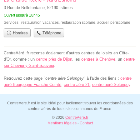
3 Rue de Bellefontaine, 52190 Isômes
Ouvert jusqu'à 18h45
Services :
restauration vacances
,
restauration scolaire
,
accueil périscolaire
Horaires
Téléphone
CentreAéré .fr recense également d'autres centres de loisirs en Côte-
d'Or, comme : un
centre près de Dijon
, les
centres à Chenôve
, un
centre
sur Chevigny-Saint-Sauveur
.
Retrouvez cette page "
centre aéré Selongey
" à l'aide des liens :
centre
aéré Bourgogne-Franche-Comté
,
centre aéré 21
,
centre aéré Selongey
.
CentreAere.fr est le site idéal pour facilement trouver les coordonnées des
centres aérés de toutes les communes de France.
© 2026
CentreAere.fr
Mentions légales
-
Contact