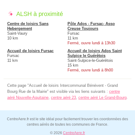
ALSH à proximité
Centre de loisirs Sans
Pôle Ados - Fursac- Asso
Hebergement
Creuse Toujours
Saint-Vaury
Fursac
10 km
11 km
Fermé, ouvre lundi à 13h30
Accueil de loisirs Fursac
Accueil de loisirs Ados Saint
Fursac
Sulpice le Guérétois
11 km
Saint-Sulpice-le-Guérétois
15 km
Fermé, ouvre lundi à 8h00
Cette page "Accueil de loisirs Intercommunal Bénévent - Grand
Bourg Rue de la Mairie" est visible via les liens suivants :
centre
aéré Nouvelle-Aquitaine
,
centre aéré 23
,
centre aéré Le Grand-Bourg
.
CentreAere.fr est le site idéal pour facilement trouver les coordonnées des
centres aérés de toutes les communes de France.
© 2026
CentreAere.fr