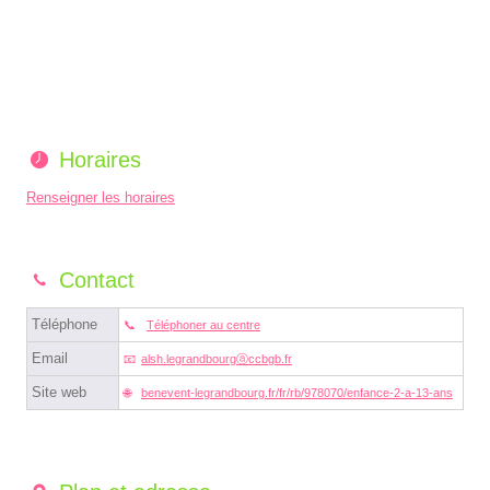
Horaires
Renseigner les horaires
Contact
Téléphone
Téléphoner au centre
Email
alsh.legrandbourgⓐccbgb.fr
Site web
benevent-legrandbourg.fr/fr/rb/978070/enfance-2-a-13-ans