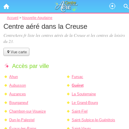
Accueil
>
Nouvelle-Aquitaine
Centre aéré dans la Creuse
CentreAere.fr liste les
centres aérés de la Creuse
et les centres de loisirs
du 23.
Vue carte
Accès par ville
Ahun
Fursac
Aubusson
Guéret
Auzances
La Souterraine
Bourganeuf
Le Grand-Bourg
Chambon-sur-Voueize
Saint-Fiel
Dun-le-Palestel
Saint-Sulpice-le-Guérétois
Évaux-les-Bains
Saint-Vaury