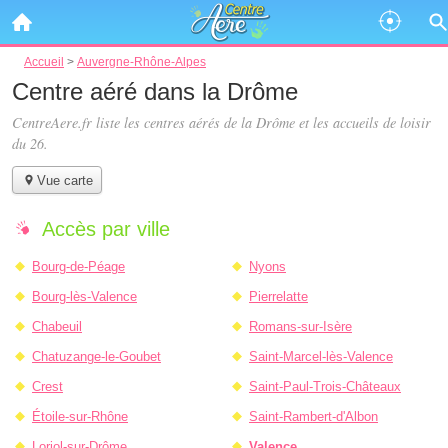
Accueil
>
Auvergne-Rhône-Alpes
Centre aéré dans la Drôme
CentreAere.fr liste les
centres aérés de la Drôme
et les accueils de loisir
du 26.
Vue carte
Accès par ville
Bourg-de-Péage
Nyons
Bourg-lès-Valence
Pierrelatte
Chabeuil
Romans-sur-Isère
Chatuzange-le-Goubet
Saint-Marcel-lès-Valence
Crest
Saint-Paul-Trois-Châteaux
Étoile-sur-Rhône
Saint-Rambert-d'Albon
Loriol-sur-Drôme
Valence