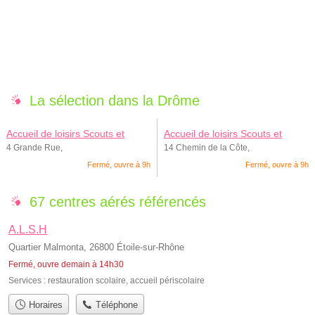
La sélection dans la Drôme
Accueil de loisirs Scouts et
Accueil de loisirs Scouts et
Guides de France - Groupe de
Guides de France - Groupe
4 Grande Rue,
14 Chemin de la Côte,
Valence 3
Local d'Etoile
Fermé, ouvre à 9h
Fermé, ouvre à 9h
67 centres aérés référencés
A.L.S.H
Quartier Malmonta, 26800 Étoile-sur-Rhône
Fermé, ouvre demain à 14h30
Services :
restauration scolaire
,
accueil périscolaire
Horaires
Téléphone