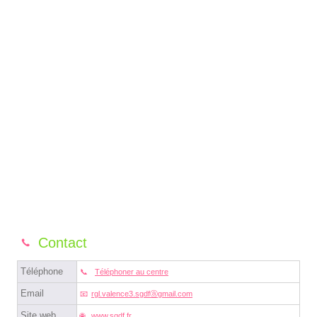
Contact
Téléphone
Téléphoner au centre
Email
rgl.valence3.sgdfⓐgmail.com
Site web
www.sgdf.fr