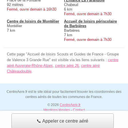
Place de la Fontaine
l'Enfance La Farandole
92 mètres
Chabeuil
Fermé, ouvre demain à 16h30
6 km
Fermé, ouvre demain à 7h30
Centre de loisirs de Montélier
Accueil de loisirs périscolaire
Montélier
de Barbières
7 km
Barbières
7 km
Fermé, ouvre demain à 7h30
Cette page "Accueil de loisirs Scouts et Guides de France - Groupe
de Valence 3 Grande Rue" est visible via les liens suivants :
centre
aéré Auvergne-Rhône-Alpes
,
centre aéré 26
,
centre aéré
Châteaudouble
.
CentreAere.fr est le site idéal pour facilement trouver les coordonnées des
centres aérés de toutes les communes de France.
© 2026
CentreAere.fr
Mentions légales
-
Contact
📞 Appeler ce centre aéré