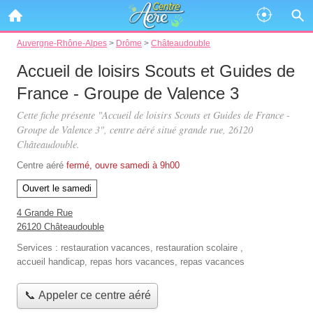
Auvergne-Rhône-Alpes
>
Drôme
>
Châteaudouble
Accueil de loisirs Scouts et Guides de
France - Groupe de Valence 3
Cette fiche présente "Accueil de loisirs Scouts et Guides de France -
Groupe de Valence 3", centre aéré situé
grande rue
, 26120
Châteaudouble.
Centre aéré
fermé, ouvre samedi à 9h00
Ouvert le samedi
4 Grande Rue
26120 Châteaudouble
Services :
restauration vacances
,
restauration scolaire
,
accueil handicap
,
repas hors vacances
,
repas vacances
📞 Appeler ce centre aéré