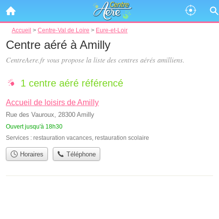
Accueil
>
Centre-Val de Loire
>
Eure-et-Loir
Centre aéré à Amilly
CentreAere.fr vous propose la liste des
centres aérés amilliens
.
1 centre aéré référencé
Accueil de loisirs de Amilly
Rue des Vauroux, 28300 Amilly
Ouvert jusqu'à 18h30
Services :
restauration vacances
,
restauration scolaire
Horaires
Téléphone