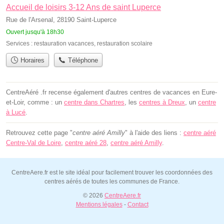
Accueil de loisirs 3-12 Ans de saint Luperce
Rue de l'Arsenal, 28190 Saint-Luperce
Ouvert jusqu'à 18h30
Services :
restauration vacances
,
restauration scolaire
Horaires
Téléphone
CentreAéré .fr recense également d'autres centres de vacances en Eure-
et-Loir, comme : un
centre dans Chartres
, les
centres à Dreux
, un
centre
à Lucé
.
Retrouvez cette page "
centre aéré Amilly
" à l'aide des liens :
centre aéré
Centre-Val de Loire
,
centre aéré 28
,
centre aéré Amilly
.
CentreAere.fr est le site idéal pour facilement trouver les coordonnées des
centres aérés de toutes les communes de France.
© 2026
CentreAere.fr
Mentions légales
-
Contact