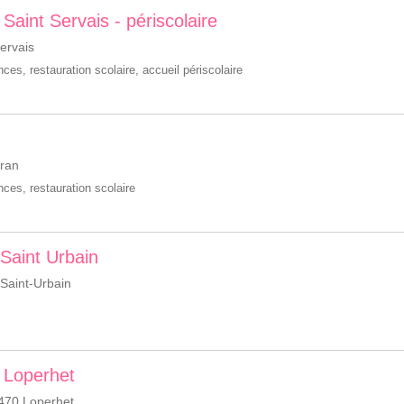
- Saint Servais - périscolaire
ervais
ances
,
restauration scolaire
,
accueil périscolaire
cran
ances
,
restauration scolaire
- Saint Urbain
Saint-Urbain
 Loperhet
470 Loperhet