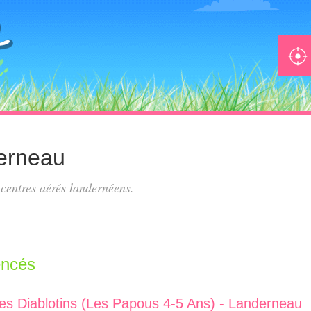
erneau
s
centres aérés landernéens
.
encés
 Les Diablotins (Les Papous 4-5 Ans) - Landerneau