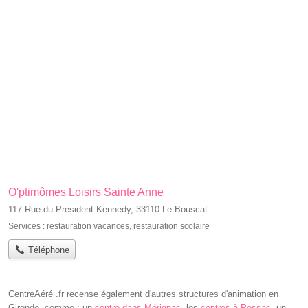
O'ptimômes Loisirs Sainte Anne
117 Rue du Président Kennedy, 33110 Le Bouscat
Services :
restauration vacances
,
restauration scolaire
Téléphone
CentreAéré .fr recense également d'autres structures d'animation en
Gironde, comme : un
centre dans Mérignac
, les
centres à Pessac
, un