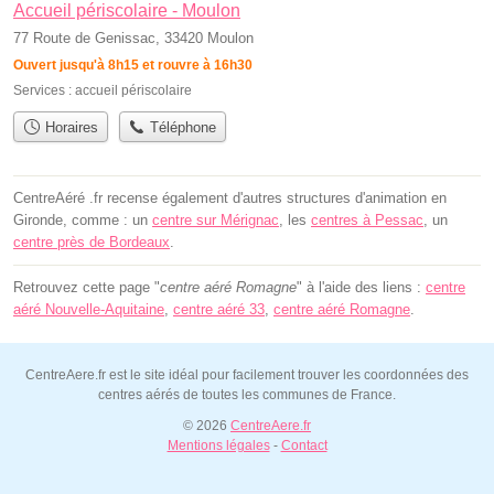
Accueil périscolaire - Moulon
77 Route de Genissac, 33420 Moulon
Ouvert jusqu'à 8h15 et rouvre à 16h30
Services :
accueil périscolaire
Horaires
Téléphone
CentreAéré .fr recense également d'autres structures d'animation en
Gironde, comme : un
centre sur Mérignac
, les
centres à Pessac
, un
centre près de Bordeaux
.
Retrouvez cette page "
centre aéré Romagne
" à l'aide des liens :
centre
aéré Nouvelle-Aquitaine
,
centre aéré 33
,
centre aéré Romagne
.
CentreAere.fr est le site idéal pour facilement trouver les coordonnées des
centres aérés de toutes les communes de France.
© 2026
CentreAere.fr
Mentions légales
-
Contact