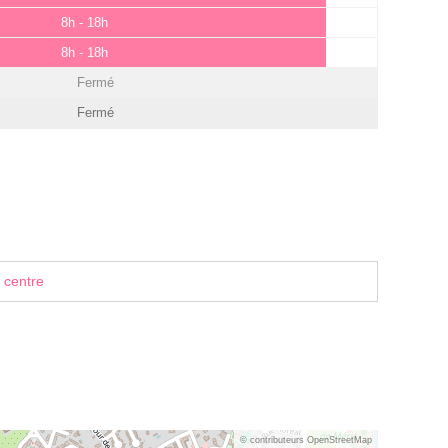
8h - 18h
8h - 18h
Fermé
Fermé
 centre
© contributeurs OpenStreetMap