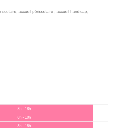
n scolaire
,
accueil périscolaire
,
accueil handicap
,
8h - 18h
8h - 18h
8h - 18h