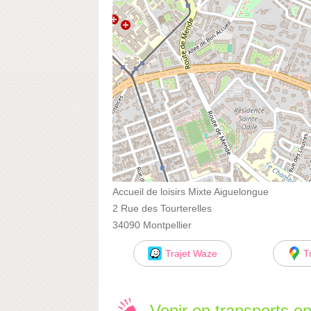
Accueil de loisirs Mixte Aiguelongue
2 Rue des Tourterelles
34090 Montpellier
Trajet Waze
T
Venir en transports 