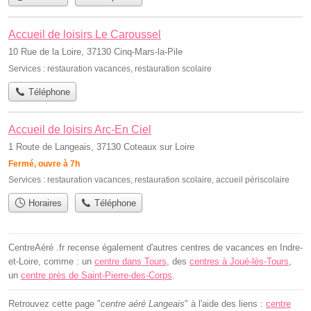
Accueil de loisirs Le Caroussel
10 Rue de la Loire, 37130 Cinq-Mars-la-Pile
Services :
restauration vacances
,
restauration scolaire
Téléphone
Accueil de loisirs Arc-En Ciel
1 Route de Langeais, 37130 Coteaux sur Loire
Fermé, ouvre à 7h
Services :
restauration vacances
,
restauration scolaire
,
accueil périscolaire
Horaires
Téléphone
CentreAéré .fr recense également d'autres centres de vacances en Indre-
et-Loire, comme : un
centre dans Tours
, des
centres à Joué-lès-Tours
,
un
centre près de Saint-Pierre-des-Corps
.
Retrouvez cette page "
centre aéré Langeais
" à l'aide des liens :
centre