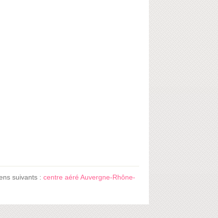
ens suivants :
centre aéré Auvergne-Rhône-