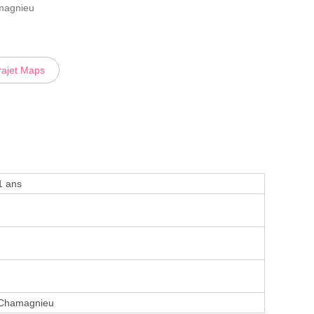
amagnieu
rajet Maps
1 ans
 Chamagnieu