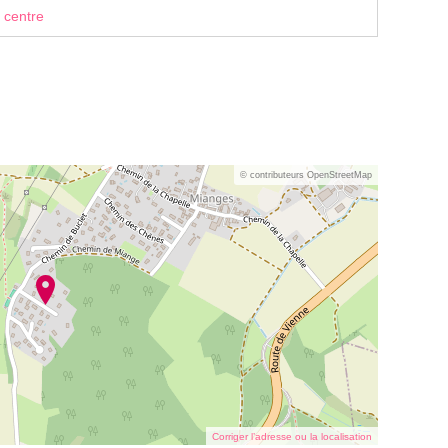
 centre
© contributeurs OpenStreetMap
Corriger l’adresse ou la localisation