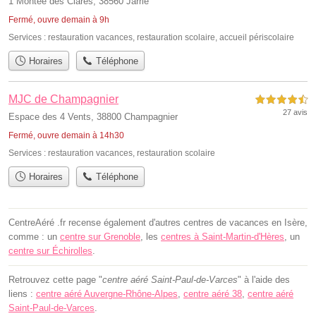
1 Montée des Clares, 38560 Jarrie
Fermé, ouvre demain à 9h
Services :
restauration vacances
,
restauration scolaire
,
accueil périscolaire
Horaires
Téléphone
MJC de Champagnier
4,5 étoiles sur 5
27 avis
Espace des 4 Vents, 38800 Champagnier
Fermé, ouvre demain à 14h30
Services :
restauration vacances
,
restauration scolaire
Horaires
Téléphone
CentreAéré .fr recense également d'autres centres de vacances en Isère,
comme : un
centre sur Grenoble
, les
centres à Saint-Martin-d'Hères
, un
centre sur Échirolles
.
Retrouvez cette page "
centre aéré Saint-Paul-de-Varces
" à l'aide des
liens :
centre aéré Auvergne-Rhône-Alpes
,
centre aéré 38
,
centre aéré
Saint-Paul-de-Varces
.