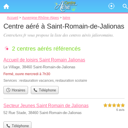
Accueil
>
Auvergne-Rhône-Alpes
>
Isère
Centre aéré à Saint-Romain-de-Jalionas
CentreAere.fr vous propose la liste des
centres aérés jalioromains
.
2 centres aérés référencés
Accueil de loisirs Saint Romain Jalionas
Le Village, 38460 Saint-Romain-de-Jalionas
Fermé, ouvre mercredi à 7h30
Services :
restauration vacances
,
restauration scolaire
Horaires
Téléphone
Secteur Jeunes Saint Romain de Jalionas
5,0 étoiles sur 5
6 avis
52 Rue Stade, 38460 Saint-Romain-de-Jalionas
Téléphone