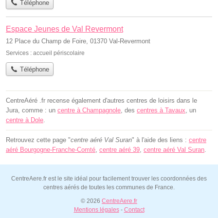
Téléphone
Espace Jeunes de Val Revermont
12 Place du Champ de Foire, 01370 Val-Revermont
Services :
accueil périscolaire
Téléphone
CentreAéré .fr recense également d'autres centres de loisirs dans le
Jura, comme : un
centre à Champagnole
, des
centres à Tavaux
, un
centre à Dole
.
Retrouvez cette page "
centre aéré Val Suran
" à l'aide des liens :
centre
aéré Bourgogne-Franche-Comté
,
centre aéré 39
,
centre aéré Val Suran
.
CentreAere.fr est le site idéal pour facilement trouver les coordonnées des
centres aérés de toutes les communes de France.
© 2026
CentreAere.fr
Mentions légales
-
Contact