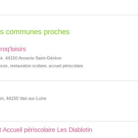
les communes proches
roq'loisirs
é, 44150 Ancenis-Saint-Géréon
ances
,
restauration scolaire
,
accueil périscolaire
n, 44150 Vair-sur-Loire
et Accueil périscolaire Les Diablotin