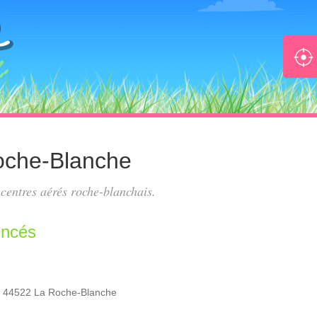
oche-Blanche
s
centres aérés roche-blanchais
.
encés
, 44522 La Roche-Blanche