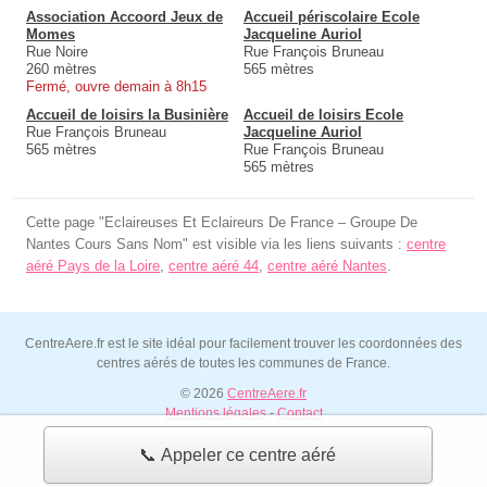
Association Accoord Jeux de
Accueil périscolaire Ecole
Momes
Jacqueline Auriol
Rue Noire
Rue François Bruneau
260 mètres
565 mètres
Fermé, ouvre demain à 8h15
Accueil de loisirs la Businière
Accueil de loisirs Ecole
Rue François Bruneau
Jacqueline Auriol
565 mètres
Rue François Bruneau
565 mètres
Cette page "Eclaireuses Et Eclaireurs De France – Groupe De
Nantes Cours Sans Nom" est visible via les liens suivants :
centre
aéré Pays de la Loire
,
centre aéré 44
,
centre aéré Nantes
.
CentreAere.fr est le site idéal pour facilement trouver les coordonnées des
centres aérés de toutes les communes de France.
© 2026
CentreAere.fr
Mentions légales
-
Contact
📞 Appeler ce centre aéré