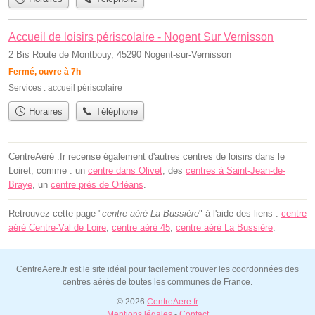
Accueil de loisirs périscolaire - Nogent Sur Vernisson
2 Bis Route de Montbouy, 45290 Nogent-sur-Vernisson
Fermé, ouvre à 7h
Services :
accueil périscolaire
Horaires
Téléphone
CentreAéré .fr recense également d'autres centres de loisirs dans le
Loiret, comme : un
centre dans Olivet
, des
centres à Saint-Jean-de-
Braye
, un
centre près de Orléans
.
Retrouvez cette page "
centre aéré La Bussière
" à l'aide des liens :
centre
aéré Centre-Val de Loire
,
centre aéré 45
,
centre aéré La Bussière
.
CentreAere.fr est le site idéal pour facilement trouver les coordonnées des
centres aérés de toutes les communes de France.
© 2026
CentreAere.fr
Mentions légales
-
Contact