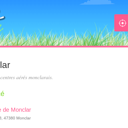
lar
s
centres aérés monclarais
.
cé
re de Monclar
, 47380 Monclar