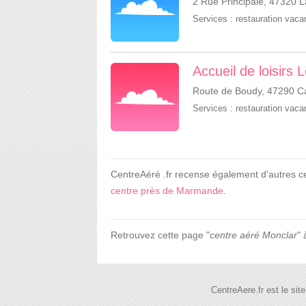
2 Rue Principale, 47320 La
Services :
restauration vac
Accueil de loisirs 
Route de Boudy, 47290 C
Services :
restauration vac
CentreAéré .fr recense également d'autres 
centre près de Marmande
.
Retrouvez cette page "
centre aéré Monclar
" 
CentreAere.fr est le si