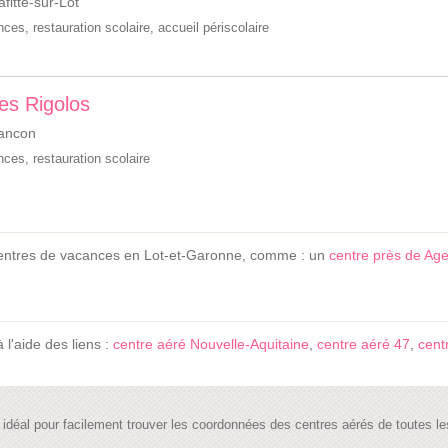
fitte-sur-Lot
ances
,
restauration scolaire
,
accueil périscolaire
Les Rigolos
ancon
ances
,
restauration scolaire
centres de vacances en Lot-et-Garonne, comme : un
centre près de Ag
à l'aide des liens :
centre aéré Nouvelle-Aquitaine
,
centre aéré 47
,
cent
te idéal pour facilement trouver les coordonnées des centres aérés de toutes