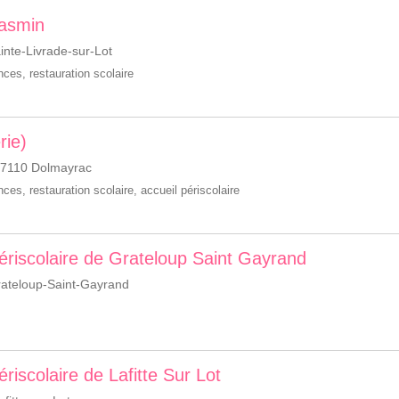
Jasmin
nte-Livrade-sur-Lot
ances
,
restauration scolaire
rie)
47110 Dolmayrac
ances
,
restauration scolaire
,
accueil périscolaire
 périscolaire de Grateloup Saint Gayrand
ateloup-Saint-Gayrand
ériscolaire de Lafitte Sur Lot