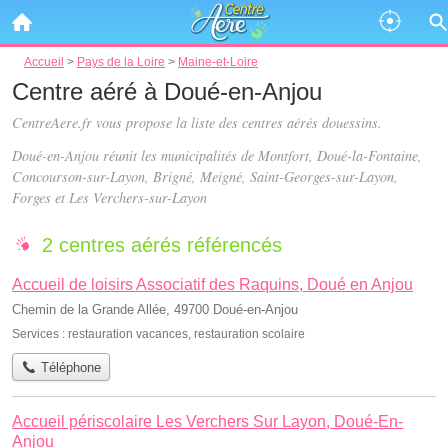
Accueil
>
Pays de la Loire
>
Maine-et-Loire
Centre aéré à Doué-en-Anjou
CentreAere.fr vous propose la liste des
centres aérés douessins
.
Doué-en-Anjou réunit les municipalités de Montfort, Doué-la-Fontaine,
Concourson-sur-Layon, Brigné, Meigné, Saint-Georges-sur-Layon,
Forges et Les Verchers-sur-Layon
2 centres aérés référencés
Accueil de loisirs Associatif des Raquins, Doué en Anjou
Chemin de la Grande Allée, 49700 Doué-en-Anjou
Services :
restauration vacances
,
restauration scolaire
Téléphone
Accueil périscolaire Les Verchers Sur Layon, Doué-En-
Anjou