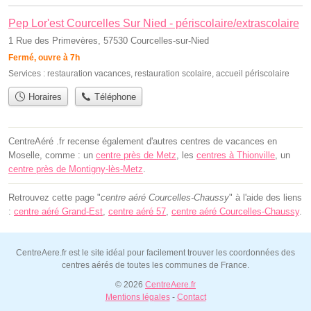
Pep Lor'est Courcelles Sur Nied - périscolaire/extrascolaire
1 Rue des Primevères, 57530 Courcelles-sur-Nied
Fermé, ouvre à 7h
Services :
restauration vacances
,
restauration scolaire
,
accueil périscolaire
Horaires
Téléphone
CentreAéré .fr recense également d'autres centres de vacances en
Moselle, comme : un
centre près de Metz
, les
centres à Thionville
, un
centre près de Montigny-lès-Metz
.
Retrouvez cette page "
centre aéré Courcelles-Chaussy
" à l'aide des liens
:
centre aéré Grand-Est
,
centre aéré 57
,
centre aéré Courcelles-Chaussy
.
CentreAere.fr est le site idéal pour facilement trouver les coordonnées des
centres aérés de toutes les communes de France.
© 2026
CentreAere.fr
Mentions légales
-
Contact