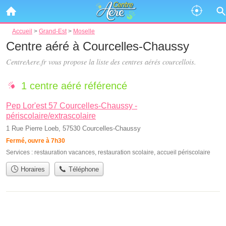
Accueil
>
Grand-Est
>
Moselle
Centre aéré à Courcelles-Chaussy
CentreAere.fr vous propose la liste des
centres aérés courcellois
.
1 centre aéré référencé
Pep Lor'est 57 Courcelles-Chaussy -
périscolaire/extrascolaire
1 Rue Pierre Loeb, 57530 Courcelles-Chaussy
Fermé, ouvre à 7h30
Services :
restauration vacances
,
restauration scolaire
,
accueil périscolaire
Horaires
Téléphone