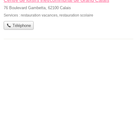
Centre de loisirs Inetrcommunal de Grand Calais
76 Boulevard Gambetta, 62100 Calais
Services :
restauration vacances
,
restauration scolaire
Téléphone