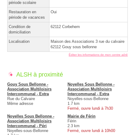
période scolaire
Restauration en
Oui
période de vacances
Condition de
62112 Corbehem
domiciliation
Localisation
Maison des Associations 3 rue du calvaire
62112 Gouy sous bellonne
Éditer les informations de mon centre aéré
ALSH à proximité
Gouy Sous Bellonne -
Noyelles Sous Bellonne -
Association Multiloisirs
Association Multiloisirs
Intercommunal - Extra
Intercommunal - Extra
Rue du Calvaire
Noyelles-sous-Bellonne
Même adresse
1.7 km
Fermé, ouvre lundi à 7h30
Noyelles Sous Bellonne -
Mairie de Férin
Association Multiloisirs
Férin
Intercommunal - Péri
2.3 km
Noyelles-sous-Bellonne
Fermé, ouvre lundi à 10h00