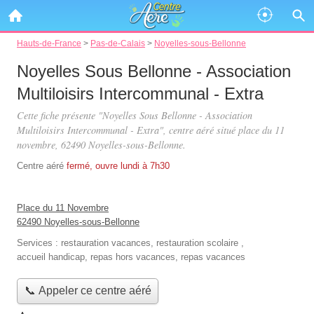
Hauts-de-France
>
Pas-de-Calais
>
Noyelles-sous-Bellonne
Noyelles Sous Bellonne - Association
Multiloisirs Intercommunal - Extra
Cette fiche présente "Noyelles Sous Bellonne - Association
Multiloisirs Intercommunal - Extra", centre aéré situé
place du 11
novembre
, 62490 Noyelles-sous-Bellonne.
Centre aéré
fermé, ouvre lundi à 7h30
Place du 11 Novembre
62490 Noyelles-sous-Bellonne
Services :
restauration vacances
,
restauration scolaire
,
accueil handicap
,
repas hors vacances
,
repas vacances
📞 Appeler ce centre aéré