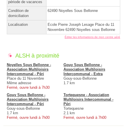
période de vacances
Condition de
62490 Noyelles Sous Bellonne
domiciliation
Localisation
Ecole Pierre Joseph Lesage Place du 11
Novembre 62490 Noyelles sous Bellonne
Éditer les informations de mon centre aéré
ALSH à proximité
Noyelles Sous Bellonne -
Gouy Sous Bellonne -
Association Multiloisirs
Association Multiloisirs
Intercommunal - Péri
Intercommunal - Extra
Place du 11 Novembre
Gouy-sous-Bellonne
Même adresse
1.7 km
Fermé, ouvre lundi à 7h30
Gouy Sous Bellonne -
Tortequesne - Association
Association Multiloisirs
Multiloisirs Intercommunal -
Intercommunal - Péri
Péri
Gouy-sous-Bellonne
Tortequesne
1.7 km
2.1 km
Fermé, ouvre lundi à 7h00
Fermé, ouvre lundi à 7h00