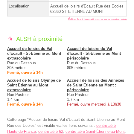
Localisation
Accueil de loisirs d'Ecault Rue des Ecoles
62360 ST ETIENNE AU MONT
Éditer les informations de mon centre aéré
ALSH à proximité
Accueil de loisirs du Val
Accueil de loisirs du Val
d'Ecault - St-Etienne au Mont
d'Ecault - St-Etienne au Mont
extrascolaire
périscolaire
Rue du Dessous
Rue du Dessous
805 mètres
805 mètres
Fermé, ouvre à 14h
Accueil de loisirs Olympe de
Accueil de loisirs des Annexes
Saint Etienne au Mont
de Saint Etienne au Mont :
extrascolaire
périscolaire
Rue Pasteur
Rue Pasteur
1.4 km
1.7 km
Fermé, ouvre à 14h
Fermé, ouvre mercredi à 13h30
Cette page "Accueil de loisirs Val d'Ecault de Saint Etienne au Mont
Rue des Écoles" est visible via les liens suivants :
centre aéré
Hauts-de-France
,
centre aéré 62
,
centre aéré Saint-Étienne-au-Mont
.