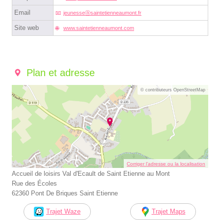
Email
jeunesseⓐsaintetienneaumont.fr
Site web
www.saintetienneaumont.com
Plan et adresse
© contributeurs OpenStreetMap
Corriger l’adresse ou la localisation
Accueil de loisirs Val d'Ecault de Saint Etienne au Mont
Rue des Écoles
62360 Pont De Briques Saint Etienne
Trajet Waze
Trajet Maps