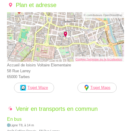
Plan et adresse
© contributeurs OpenStreetMap
Corriger l’adresse ou la localisation
Accueil de loisirs Voltaire Elementaire
58 Rue Larrey
65000 Tarbes
Trajet Waze
Trajet Maps
Venir en transports en commun
En bus
Ligne T8, à 14 m