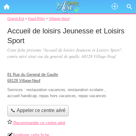
Grand-Est
>
Haut-Rhin
>
Village-Neuf
Accueil de loisirs Jeunesse et Loisirs
Sport
Cette fiche présente "Accueil de loisirs Jeunesse et Loisirs Sport",
centre aéré situé
rue du general de gaulle
, 68128 Village-Neuf.
81 Rue du General de Gaulle
68128 Village-Neuf
Services :
restauration vacances
,
restauration scolaire
,
accueil handicap
,
repas hors vacances
,
repas vacances
📞 Appeler ce centre aéré
Recommander ce centre aéré
Améliorer cette fiche