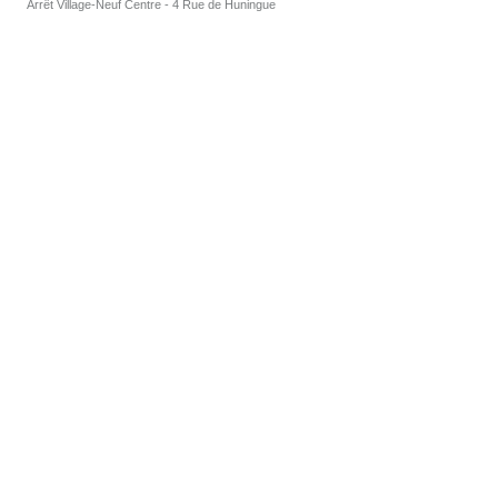
Arrêt Village-Neuf Centre - 4 Rue de Huningue