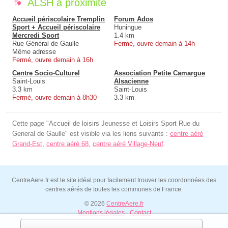
ALSH à proximité
Accueil périscolaire Tremplin
Forum Ados
Sport + Accueil périscolaire
Huningue
Mercredi Sport
1.4 km
Rue Général de Gaulle
Fermé, ouvre demain à 14h
Même adresse
Fermé, ouvre demain à 16h
Centre Socio-Culturel
Association Petite Camargue
Saint-Louis
Alsacienne
3.3 km
Saint-Louis
Fermé, ouvre demain à 8h30
3.3 km
Cette page "Accueil de loisirs Jeunesse et Loisirs Sport Rue du
General de Gaulle" est visible via les liens suivants :
centre aéré
Grand-Est
,
centre aéré 68
,
centre aéré Village-Neuf
.
CentreAere.fr est le site idéal pour facilement trouver les coordonnées des
centres aérés de toutes les communes de France.
© 2026
CentreAere.fr
Mentions légales
-
Contact