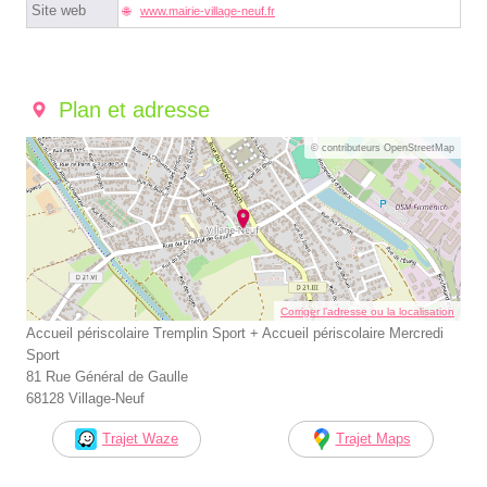
Site web
www.mairie-village-neuf.fr
Plan et adresse
© contributeurs OpenStreetMap
Corriger l’adresse ou la localisation
Accueil périscolaire Tremplin Sport + Accueil périscolaire Mercredi
Sport
81 Rue Général de Gaulle
68128 Village-Neuf
Trajet Waze
Trajet Maps