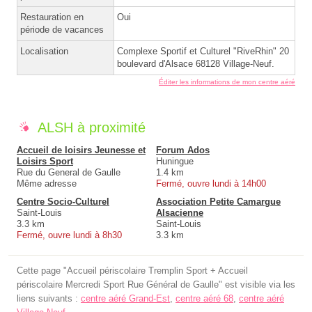
Restauration en
Oui
période de vacances
Localisation
Complexe Sportif et Culturel "RiveRhin" 20
boulevard d'Alsace 68128 Village-Neuf.
Éditer les informations de mon centre aéré
ALSH à proximité
Accueil de loisirs Jeunesse et
Forum Ados
Loisirs Sport
Huningue
Rue du General de Gaulle
1.4 km
Même adresse
Fermé, ouvre lundi à 14h00
Centre Socio-Culturel
Association Petite Camargue
Saint-Louis
Alsacienne
3.3 km
Saint-Louis
Fermé, ouvre lundi à 8h30
3.3 km
Cette page "Accueil périscolaire Tremplin Sport + Accueil
périscolaire Mercredi Sport Rue Général de Gaulle" est visible via les
liens suivants :
centre aéré Grand-Est
,
centre aéré 68
,
centre aéré