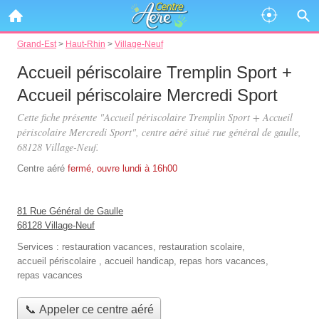
Grand-Est
>
Haut-Rhin
>
Village-Neuf
Accueil périscolaire Tremplin Sport +
Accueil périscolaire Mercredi Sport
Cette fiche présente "Accueil périscolaire Tremplin Sport + Accueil
périscolaire Mercredi Sport", centre aéré situé
rue général de gaulle
,
68128 Village-Neuf.
Centre aéré
fermé, ouvre lundi à 16h00
81 Rue Général de Gaulle
68128 Village-Neuf
Services :
restauration vacances
,
restauration scolaire
,
accueil périscolaire
,
accueil handicap
,
repas hors vacances
,
repas vacances
📞 Appeler ce centre aéré