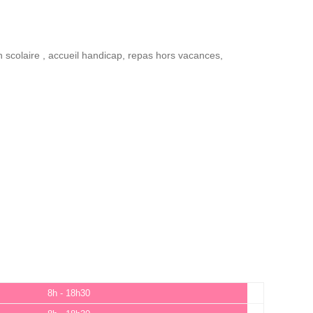
n scolaire
,
accueil handicap
,
repas hors vacances
,
8h - 18h30