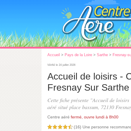
Accueil
>
Pays de la Loire
>
Sarthe
>
Fresnay-su
Vérifié le 24 juillet 2026
Accueil de loisirs -
Fresnay Sur Sarthe
Cette fiche présente "Accueil de loisirs
aéré situé
place bassum
, 72130 Fresnay
Centre aéré
fermé, ouvre lundi à 8h00
(16)
Une personne
recomman
4,5 étoiles sur 5