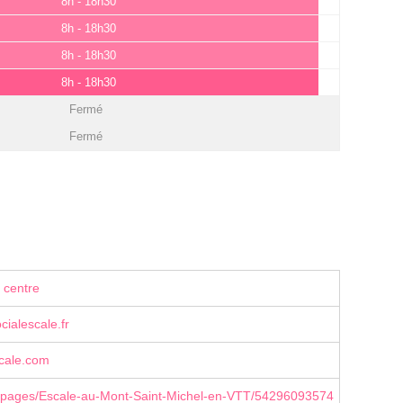
8h - 18h30
8h - 18h30
8h - 18h30
8h - 18h30
Fermé
Fermé
 centre
ialescale.fr
scale.com
pages/Escale-au-Mont-Saint-Michel-en-VTT/54296093574