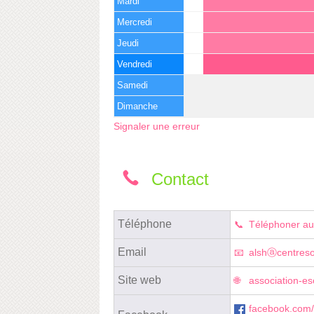
Mardi
Mercredi
Jeudi
Vendredi
Samedi
Dimanche
Signaler une erreur
Contact
Téléphone
Téléphoner au
Email
alshⓐcentresoc
Site web
association-e
facebook.com/