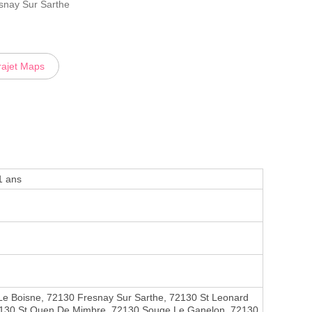
resnay Sur Sarthe
rajet Maps
1 ans
Le Boisne, 72130 Fresnay Sur Sarthe, 72130 St Leonard
2130 St Ouen De Mimbre, 72130 Souge Le Ganelon, 72130