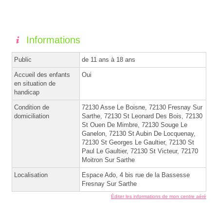
Informations
Public
de 11 ans à 18 ans
Accueil des enfants
Oui
en situation de
handicap
Condition de
72130 Asse Le Boisne, 72130 Fresnay Sur
domiciliation
Sarthe, 72130 St Leonard Des Bois, 72130
St Ouen De Mimbre, 72130 Souge Le
Ganelon, 72130 St Aubin De Locquenay,
72130 St Georges Le Gaultier, 72130 St
Paul Le Gaultier, 72130 St Victeur, 72170
Moitron Sur Sarthe
Localisation
Espace Ado, 4 bis rue de la Bassesse
Fresnay Sur Sarthe
Éditer les informations de mon centre aéré