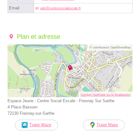
Email
adoⓐcentresocialescale.fr
Plan et adresse
© contributeurs OpenStreetMap
Corriger l’adresse ou la localisation
Espace Jeune - Centre Social Escale - Fresnay Sur Sarthe
4 Place Bassum
72130 Fresnay-sur-Sarthe
Trajet Waze
Trajet Maps