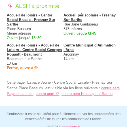
ALSH à proximité
Accueil de loisirs - Centre
Accueil périscolaire - Fresnay
Social Escale - Fresnay Sur
Sur Sarthe
Sarthe
Rue Jane Gaulupeau
Place Bassum
375 mètres
Même adresse
Ouvert jusqu'à 8h45
Ouvert jusqu'à 18h30
Accueil de loisirs - Accueil de
Centre Municipal d'Animation
Loisirs - Centre Social Georges
l'Arço
Rouault - Beaumont
Arçonnay
Beaumont-sur-Sarthe
14 km
10 km
Fermé, ouvre à 9h
Cette page "Espace Jeune - Centre Social Escale - Fresnay Sur
Sarthe Place Bassum" est visible via les liens suivants :
centre aéré
Pays de la Loire
,
centre aéré 72
,
centre aéré Fresnay-sur-Sarthe
.
CentreAere.fr est le site idéal pour facilement trouver les coordonnées des
centres aérés de toutes les communes de France.