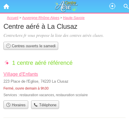
Accueil
>
Auvergne-Rhône-Alpes
>
Haute-Savoie
Centre aéré à La Clusaz
CentreAere.fr vous propose la liste des
centres aérés cluses
.
Centres ouverts le samedi
1 centre aéré référencé
Village d'Enfants
223 Place de l'Eglise, 74220 La Clusaz
Fermé, ouvre demain à 9h30
Services :
restauration vacances
,
restauration scolaire
Horaires
Téléphone