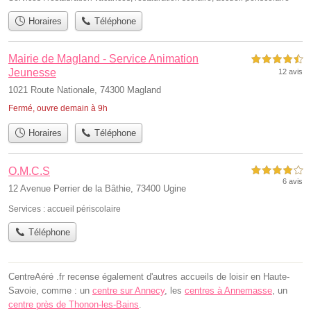
Horaires
Téléphone
Mairie de Magland - Service Animation
4,5 étoiles sur 5
Jeunesse
12 avis
1021 Route Nationale, 74300 Magland
Fermé, ouvre demain à 9h
Horaires
Téléphone
O.M.C.S
4,0 étoiles sur 5
6 avis
12 Avenue Perrier de la Bâthie, 73400 Ugine
Services :
accueil périscolaire
Téléphone
CentreAéré .fr recense également d'autres accueils de loisir en Haute-
Savoie, comme : un
centre sur Annecy
, les
centres à Annemasse
, un
centre près de Thonon-les-Bains
.