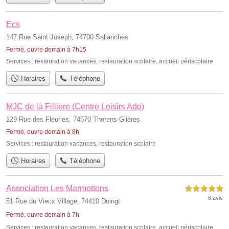
Ecs
147 Rue Saint Joseph, 74700 Sallanches
Fermé, ouvre demain à 7h15
Services :
restauration vacances
,
restauration scolaire
,
accueil périscolaire
Horaires
Téléphone
MJC de la Fillière (Centre Loisirs Ado)
129 Rue des Fleuries, 74570 Thorens-Glières
Fermé, ouvre demain à 8h
Services :
restauration vacances
,
restauration scolaire
Horaires
Téléphone
Association Les Marmottons
5,0 étoiles sur 5
6 avis
51 Rue du Vieux Village, 74410 Duingt
Fermé, ouvre demain à 7h
Services :
restauration vacances
,
restauration scolaire
,
accueil périscolaire