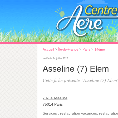
Accueil
>
Île-de-France
>
Paris
>
14ème
Vérifié le 24 juillet 2026
Asseline (7) Elem
Cette fiche présente "Asseline (7) Elem
7 Rue Asseline
75014 Paris
Services :
restauration vacances
,
restauratio