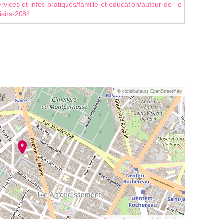
rvices-et-infos-pratiques/famille-et-education/autour-de-l-e
isirs-2084
© contributeurs OpenStreetMap