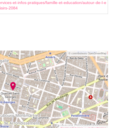
rvices-et-infos-pratiques/famille-et-education/autour-de-l-e
isirs-2084
© contributeurs OpenStreetMap