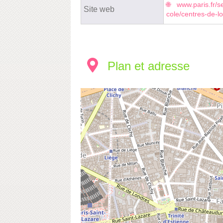
www.paris.fr/se
Site web
cole/centres-de-lo
Plan et adresse