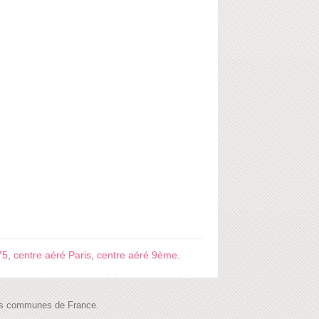
75
,
centre aéré Paris
,
centre aéré 9ème
.
 les communes de France.