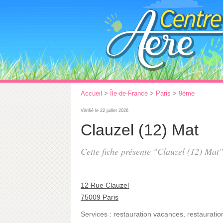
Accueil
>
Île-de-France
>
Paris
>
9ème
Vérifié le 22 juillet 2026
Clauzel (12) Mat
Cette fiche présente "Clauzel (12) Mat"
12 Rue Clauzel
75009 Paris
Services :
restauration vacances
,
restauratio